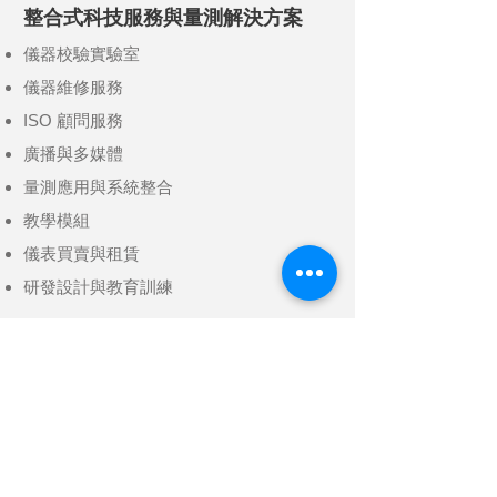
整合式科技服務與量測解決方案
儀器校驗實驗室
儀器維修服務
ISO 顧問服務
廣播與多媒體
量測應用與系統整合
教學模組
儀表買賣與租賃
研發設計與教育訓練